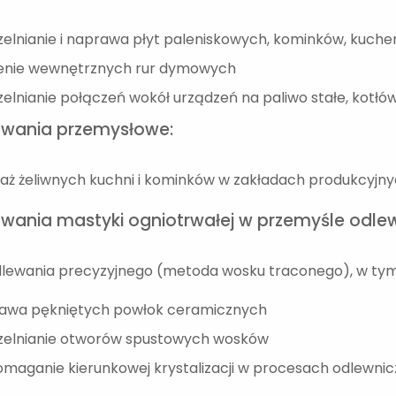
zelnianie i naprawa płyt paleniskowych, kominków, kuch
enie wewnętrznych rur dymowych
zelnianie połączeń wokół urządzeń na paliwo stałe, kotł
wania przemysłowe:
aż żeliwnych kuchni i kominków w zakładach produkcyjn
wania mastyki ogniotrwałej w przemyśle odle
dlewania precyzyjnego (metoda wosku traconego), w tym
awa pękniętych powłok ceramicznych
zelnianie otworów spustowych wosków
maganie kierunkowej krystalizacji w procesach odlewni