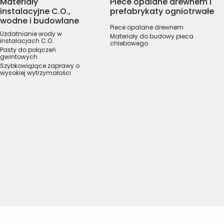
Materiały
Piece opalane drewnem i
instalacyjne C.O.,
prefabrykaty ogniotrwałe
wodne i budowlane
Piece opalane drewnem
Uzdatnianie wody w
Materiały do budowy pieca
instalacjach C.O.
chlebowego
Pasty do połączeń
gwintowych
Szybkowiążące zaprawy o
wysokiej wytrzymałości