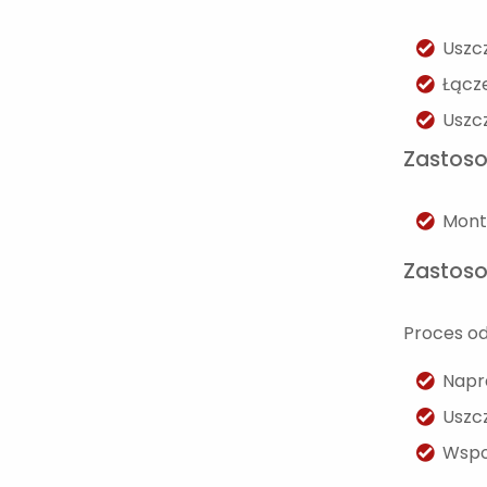
Uszc
Łącz
Uszc
Zastoso
Mont
Zastoso
Proces o
Napr
Uszc
Wspo