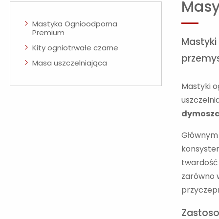
Masy
Mastyka Ognioodporna
Premium
Mastyki
Kity ogniotrwałe czarne
przemy
Masa uszczelniająca
Mastyki o
uszczeln
dymoszc
Głównym p
konsysten
twardość 
zarówno 
przyczepn
Zastoso