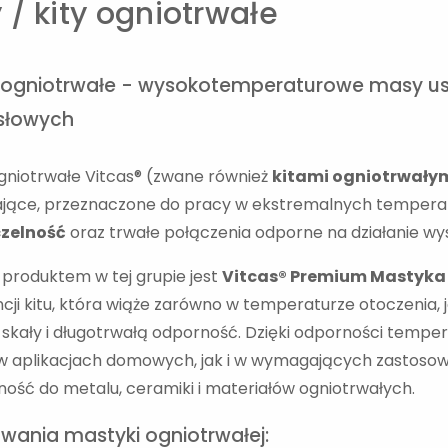
 / kity ogniotrwałe
 ogniotrwałe - wysokotemperaturowe masy us
słowych
gniotrwałe Vitcas® (zwane również
kitami ogniotrwały
iające, przeznaczone do pracy w ekstremalnych tempera
zelność
oraz trwałe połączenia odporne na działanie wy
roduktem w tej grupie jest
Vitcas® Premium Mastyka
cji kitu, która wiąże zarówno w temperaturze otoczenia, j
skały i długotrwałą odporność. Dzięki odporności tempe
w aplikacjach domowych, jak i w wymagających zastoso
ość do metalu, ceramiki i materiałów ogniotrwałych.
wania mastyki ogniotrwałej: