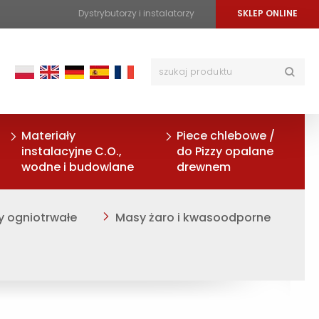
Dystrybutorzy i instalatorzy
SKLEP ONLINE
Materiały
Piece chlebowe /
instalacyjne C.O.,
do Pizzy opalane
wodne i budowlane
drewnem
y ogniotrwałe
Masy żaro i kwasoodporne