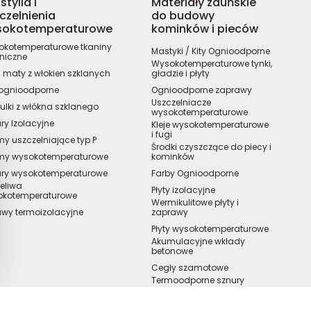
stylia i
Materiały zduńskie
czelnienia
do budowy
sokotemperaturowe
kominków i pieców
kotemperaturowe tkaniny
Mastyki / Kity Ognioodporne
niczne
Wysokotemperaturowe tynki,
 / maty z włokien szklanych
gładzie i płyty
 ognioodporne
Ognioodporne zaprawy
Uszczelniacze
ulki z włókna szklanego
wysokotemperaturowe
ry Izolacyjne
Kleje wysokotemperaturowe
i fugi
y uszczelniające typ P
Środki czyszczące do piecy i
my wysokotemperaturowe
kominków
ury wysokotemperaturowe
Farby Ognioodporne
eliwa
Płyty izolacyjne
okotemperaturowe
Wermikulitowe płyty i
wy termoizolacyjne
zaprawy
Płyty wysokotemperaturowe
Akumulacyjne wkłady
betonowe
Cegły szamotowe
Termoodporne sznury
uszczelniające, taśmy i
spoiwa