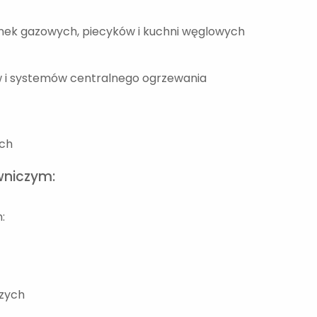
enek gazowych, piecyków i kuchni węglowych
ów i systemów centralnego ogrzewania
ych
wniczym:
:
czych