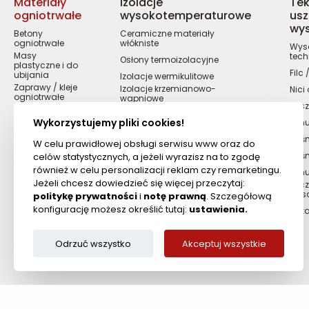
Materiały
Izolacje
Tek
ogniotrwałe
wysokotemperaturowe
usz
wy
Betony
Ceramiczne materiały
ogniotrwałe
włókniste
Wyso
Masy
tech
Osłony termoizolacyjne
plastyczne i do
Filc
ubijania
Izolacje wermikulitowe
Zaprawy / kleje
Izolacje krzemianowo-
Nici
ogniotrwałe
wapniowe
Kosz
Cegły
ogniotrwałe
Wykorzystujemy pliki cookies!
Sznu
Masy żaro i
Taśm
kwasoodporne
W celu prawidłowej obsługi serwisu www oraz do
Masy / kity
Taś
celów statystycznych, a jeżeli wyrazisz na to zgodę
ogniotrwałe
również w celu personalizacji reklam czy remarketingu.
Szn
Cyrkonowe
Jeżeli chcesz dowiedzieć się więcej przeczytaj:
Szcz
materiały
wys
ogniotrwałe
politykę prywatności
i
notę prawną
. Szczegółową
konfigurację możesz określić tutaj:
ustawienia.
Ręka
Odrzuć wszystko
Akceptuj wszystkie