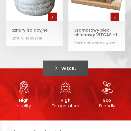
Sznury izolacyjne
Szamotowy piec
chlebowy VITCAS - L
Sznury Izolacyjne
Piece opalane drewnem
WIĘCEJ
High
High
Eco
quality
Temperature
Friendly