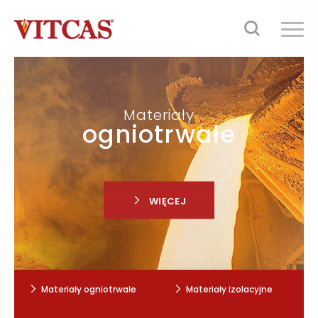
Producent materiałów
Materiały
ogniotrwałych
ogniotrwałe
Masy
kwasoodporne
WIĘCEJ
WIĘCEJ
Materiały ogniotrwałe
Materiały izolacyjne