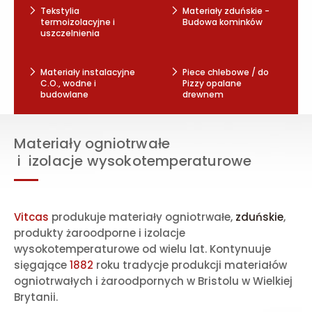
Tekstylia
Materiały zduńskie -
termoizolacyjne i
Budowa kominków
uszczelnienia
Materiały instalacyjne
Piece chlebowe / do
C.O., wodne i
Pizzy opalane
budowlane
drewnem
Materiały ogniotrwałe
i izolacje wysokotemperaturowe
Vitcas
produkuje materiały ogniotrwałe,
zduńskie
,
produkty żaroodporne i izolacje
wysokotemperaturowe od wielu lat. Kontynuuje
sięgające
1882
roku tradycje produkcji materiałów
ogniotrwałych i żaroodpornych w Bristolu w Wielkiej
Brytanii
.