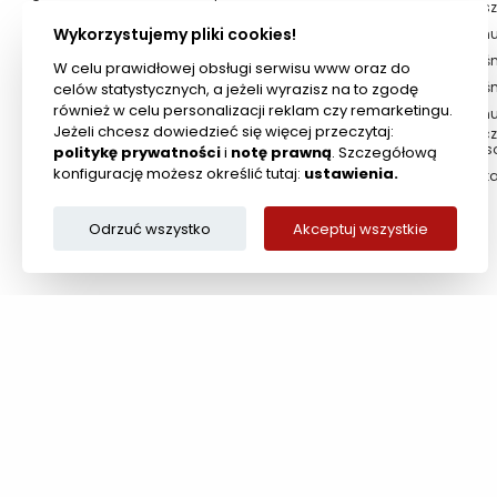
Kosz
Cegły
ogniotrwałe
Wykorzystujemy pliki cookies!
Sznu
Masy żaro i
Taśm
kwasoodporne
W celu prawidłowej obsługi serwisu www oraz do
Masy / kity
Taś
celów statystycznych, a jeżeli wyrazisz na to zgodę
ogniotrwałe
również w celu personalizacji reklam czy remarketingu.
Szn
Cyrkonowe
Jeżeli chcesz dowiedzieć się więcej przeczytaj:
Szcz
materiały
wys
ogniotrwałe
politykę prywatności
i
notę prawną
. Szczegółową
konfigurację możesz określić tutaj:
ustawienia.
Ręka
Odrzuć wszystko
Akceptuj wszystkie