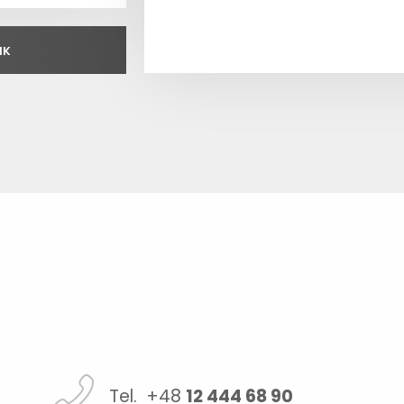
IK
Tel. +48
12 444 68 90