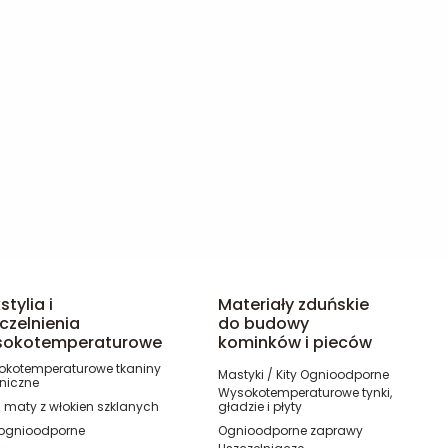
stylia i
Materiały zduńskie
czelnienia
do budowy
sokotemperaturowe
kominków i pieców
kotemperaturowe tkaniny
Mastyki / Kity Ognioodporne
niczne
Wysokotemperaturowe tynki,
 / maty z włokien szklanych
gładzie i płyty
 ognioodporne
Ognioodporne zaprawy