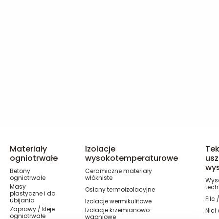
Materiały
Izolacje
Tek
ogniotrwałe
wysokotemperaturowe
usz
wy
Betony
Ceramiczne materiały
ogniotrwałe
włókniste
Wyso
Masy
tech
Osłony termoizolacyjne
plastyczne i do
Filc
ubijania
Izolacje wermikulitowe
Zaprawy / kleje
Izolacje krzemianowo-
Nici
ogniotrwałe
wapniowe