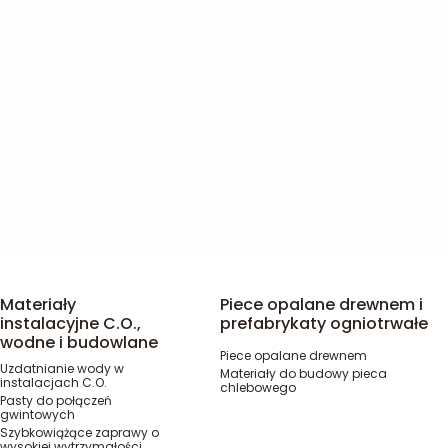
Materiały
Piece opalane drewnem i
instalacyjne C.O.,
prefabrykaty ogniotrwałe
wodne i budowlane
Piece opalane drewnem
Uzdatnianie wody w
Materiały do budowy pieca
instalacjach C.O.
chlebowego
Pasty do połączeń
gwintowych
Szybkowiążące zaprawy o
wysokiej wytrzymałości