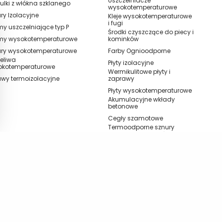
Uszczelniacze
ulki z włókna szklanego
wysokotemperaturowe
ry Izolacyjne
Kleje wysokotemperaturowe
i fugi
y uszczelniające typ P
Środki czyszczące do piecy i
my wysokotemperaturowe
kominków
ury wysokotemperaturowe
Farby Ognioodporne
eliwa
Płyty izolacyjne
okotemperaturowe
Wermikulitowe płyty i
wy termoizolacyjne
zaprawy
Płyty wysokotemperaturowe
Akumulacyjne wkłady
betonowe
Cegły szamotowe
Termoodporne sznury
uszczelniające, taśmy i
spoiwa