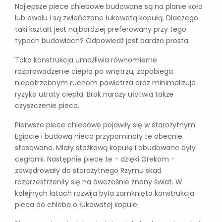
Najlepsze piece chlebowe budowane są na planie koła
lub owalu i są zwieńczone łukowatą kopułą. Dlaczego
taki kształt jest najbardziej preferowany przy tego
typach budowlach? Odpowiedź jest bardzo prosta.
Taka konstrukcja umożliwia równomierne
rozprowadzenie ciepła po wnętrzu, zapobiega
niepotrzebnym ruchom powietrza oraz minimalizuje
ryzyko utraty ciepła. Brak naroży ułatwia także
czyszczenie pieca.
Pierwsze piece chlebowe pojawiły się w starożytnym
Egipcie i budową nieco przypominały te obecnie
stosowane. Miały stożkową kopułę i obudowane były
cegłami. Następnie piece te - dzięki Grekom -
zawędrowały do starożytnego Rzymu skąd
rozprzestrzeniły się na ówcześnie znany świat. W
kolejnych latach rozwija była zamknięta konstrukcja
pieca do chleba o łukowatej kopule.