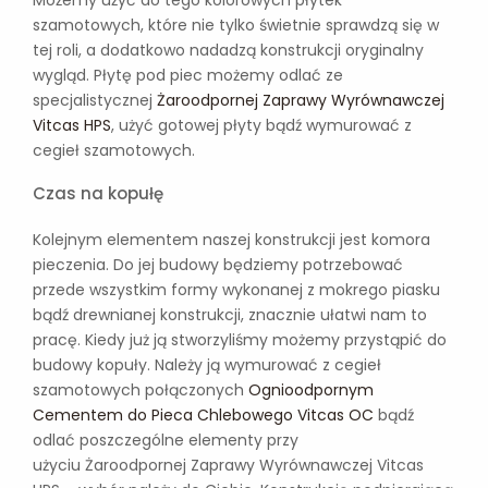
Możemy użyć do tego kolorowych płytek
szamotowych, które nie tylko świetnie sprawdzą się w
tej roli, a dodatkowo nadadzą konstrukcji oryginalny
wygląd. Płytę pod piec możemy odlać ze
specjalistycznej
Żaroodpornej Zaprawy Wyrównawczej
Vitcas HPS
, użyć gotowej płyty bądź wymurować z
cegieł szamotowych.
Czas na kopułę
Kolejnym elementem naszej konstrukcji jest komora
pieczenia. Do jej budowy będziemy potrzebować
przede wszystkim formy wykonanej z mokrego piasku
bądź drewnianej konstrukcji, znacznie ułatwi nam to
pracę. Kiedy już ją stworzyliśmy możemy przystąpić do
budowy kopuły. Należy ją wymurować z cegieł
szamotowych połączonych
Ognioodpornym
Cementem do Pieca Chlebowego Vitcas OC
bądź
odlać poszczególne elementy przy
użyciu Żaroodpornej Zaprawy Wyrównawczej Vitcas