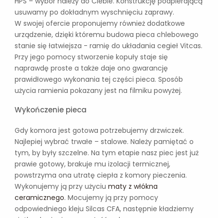
HPS – wybór należy do Ciebie. Konstrukcję podpierającą
usuwamy po dokładnym wyschnięciu zaprawy.
W swojej ofercie proponujemy również dodatkowe
urządzenie, dzięki któremu budowa pieca chlebowego
stanie się łatwiejsza - ramię do układania cegieł Vitcas.
Przy jego pomocy stworzenie kopuły staje się
naprawdę proste a także daje ono gwarancję
prawidłowego wykonania tej części pieca. Sposób
użycia ramienia pokazany jest na filmiku powyżej.
Wykończenie pieca
Gdy komora jest gotowa potrzebujemy drzwiczek.
Najlepiej wybrać trwałe – stalowe. Należy pamiętać o
tym, by były szczelne. Na tym etapie nasz piec jest już
prawie gotowy, brakuje mu izolacji termicznej,
powstrzyma ona utratę ciepła z komory pieczenia.
Wykonujemy ją przy użyciu
maty z włókna
ceramicznego
. Mocujemy ją przy pomocy
odpowiedniego kleju Silcas CFA, następnie kładziemy