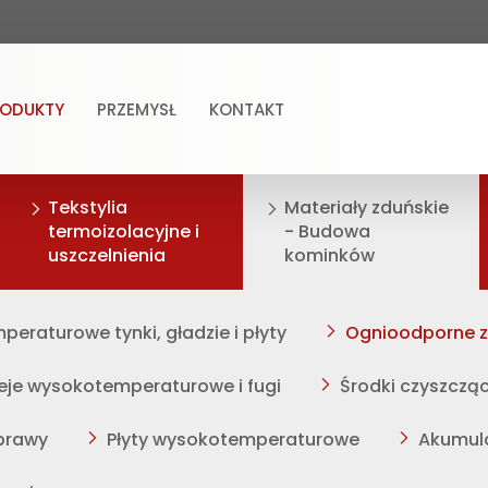
RODUKTY
PRZEMYSŁ
KONTAKT
Tekstylia
Materiały zduńskie
termoizolacyjne i
- Budowa
uszczelnienia
kominków
eraturowe tynki, gładzie i płyty
Ognioodporne 
leje wysokotemperaturowe i fugi
Środki czyszczą
aprawy
Płyty wysokotemperaturowe
Akumul