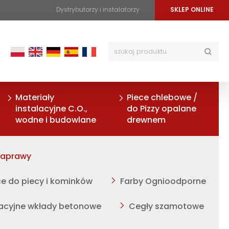
Dystrybutorzy i instalatorzy
SKLEP ONLINE
Materiały
Piece chlebowe /
instalacyjne C.O.,
do Pizzy opalane
wodne i budowlane
drewnem
zaprawy
ce do piecy i kominków
Farby Ognioodporne
acyjne wkłady betonowe
Cegły szamotowe