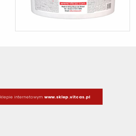
klepie internetowym
www.sklep.vitcas.pl