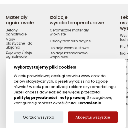
Materiały
Izolacje
Tek
ogniotrwałe
wysokotemperaturowe
usz
wy
Betony
Ceramiczne materiały
ogniotrwałe
włókniste
Wyso
Masy
tech
Osłony termoizolacyjne
plastyczne i do
Filc
ubijania
Izolacje wermikulitowe
Zaprawy / kleje
Izolacje krzemianowo-
Nici
ogniotrwałe
wapniowe
Kosz
Cegły
ogniotrwałe
Wykorzystujemy pliki cookies!
Sznu
Masy żaro i
Taśm
kwasoodporne
W celu prawidłowej obsługi serwisu www oraz do
Masy / kity
Taś
celów statystycznych, a jeżeli wyrazisz na to zgodę
ogniotrwałe
również w celu personalizacji reklam czy remarketingu.
Szn
Cyrkonowe
Jeżeli chcesz dowiedzieć się więcej przeczytaj:
Szcz
materiały
wys
ogniotrwałe
politykę prywatności
i
notę prawną
. Szczegółową
konfigurację możesz określić tutaj:
ustawienia.
Ręka
Odrzuć wszystko
Akceptuj wszystkie