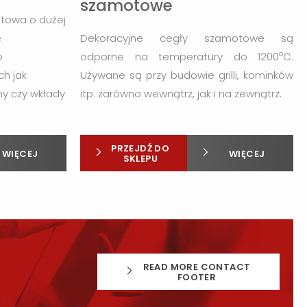
szamotowe
towa o dużej
e
Dekoracyjne cegły szamotowe są
o
o
odporne na temperatury do 1200
C.
h jak
Używane są przy budowie grilli, kominków
ny czy wkłady
itp. zarówno wewnątrz, jak i na zewnątrz.
PRZEJDŹ DO
WIĘCEJ
WIĘCEJ
SKLEPU
READ MORE CONTACT
FOOTER