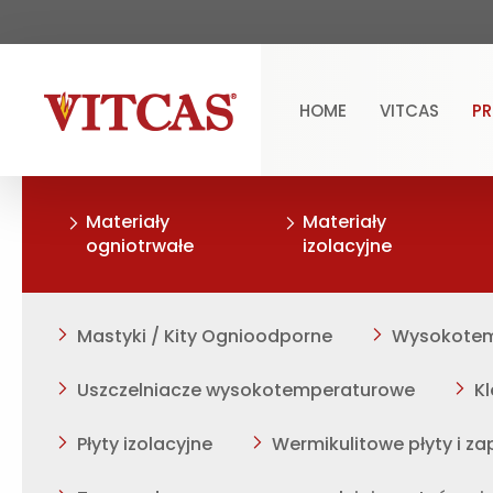
HOME
VITCAS
P
Materiały
Materiały
ogniotrwałe
izolacyjne
Mastyki / Kity Ognioodporne
Wysokotemp
Uszczelniacze wysokotemperaturowe
K
Płyty izolacyjne
Wermikulitowe płyty i z