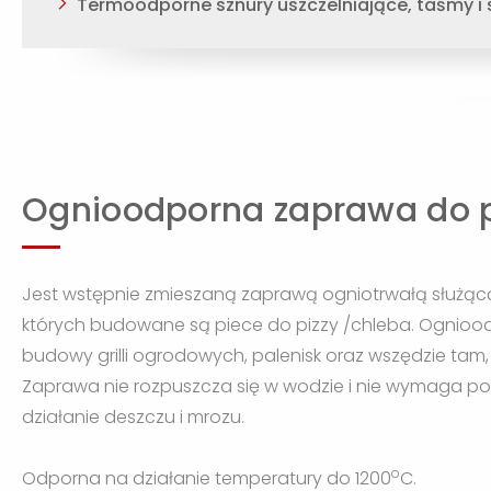
Termoodporne sznury uszczelniające, taśmy i
Ognioodporna zaprawa do 
Jest wstępnie zmieszaną zaprawą ogniotrwałą służącą
których budowane są piece do pizzy /chleba. Ognio
budowy grilli ogrodowych, palenisk oraz wszędzie ta
Zaprawa nie rozpuszcza się w wodzie i nie wymaga pod
działanie deszczu i mrozu.
o
Odporna na działanie temperatury do 1200
C.