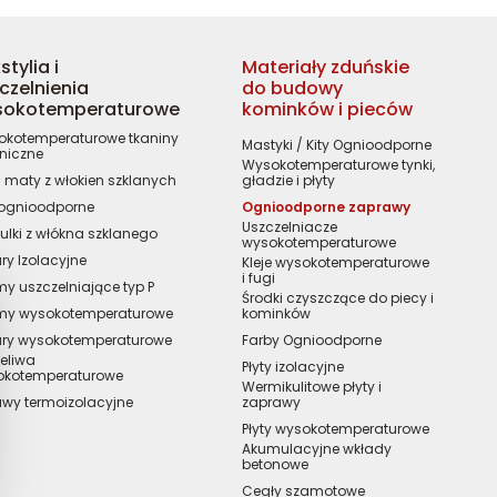
stylia i
Materiały zduńskie
czelnienia
do budowy
sokotemperaturowe
kominków i pieców
kotemperaturowe tkaniny
Mastyki / Kity Ognioodporne
niczne
Wysokotemperaturowe tynki,
 / maty z włokien szklanych
gładzie i płyty
 ognioodporne
Ognioodporne zaprawy
Uszczelniacze
ulki z włókna szklanego
wysokotemperaturowe
ry Izolacyjne
Kleje wysokotemperaturowe
i fugi
y uszczelniające typ P
Środki czyszczące do piecy i
my wysokotemperaturowe
kominków
ury wysokotemperaturowe
Farby Ognioodporne
eliwa
Płyty izolacyjne
okotemperaturowe
Wermikulitowe płyty i
wy termoizolacyjne
zaprawy
Płyty wysokotemperaturowe
Akumulacyjne wkłady
betonowe
Cegły szamotowe