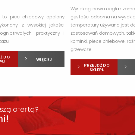
Wysokoglinowa cegła szamo
 to piec chlebowy opalany
gęstości odporna na wysoki
konany z wysokiej jakości
temperatury używana jest d
ogniotrwałych, praktyczny i
zastosowań domowych, takic
ażu.
kominki, piece chlebowe, roż
grzewcze.
Ź DO
WIĘCEJ
PU
PRZEJDŹ DO
SKLEPU
szą ofertą?
i!