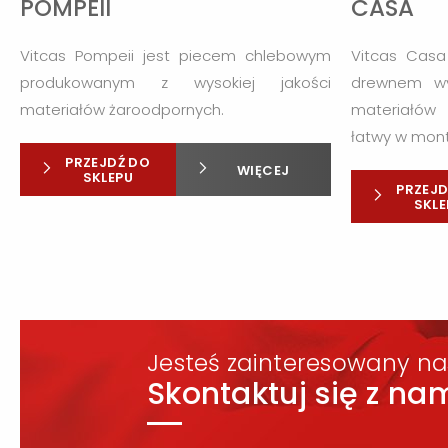
POMPEII
CASA
Vitcas Pompeii jest piecem chlebowym
Vitcas Casa
produkowanym z wysokiej jakości
drewnem wy
materiałów żaroodpornych.
materiałów 
łatwy w mont
PRZEJDŹ DO
WIĘCEJ
SKLEPU
PRZEJD
SKLE
Jesteś zainteresowany na
Skontaktuj się z nam