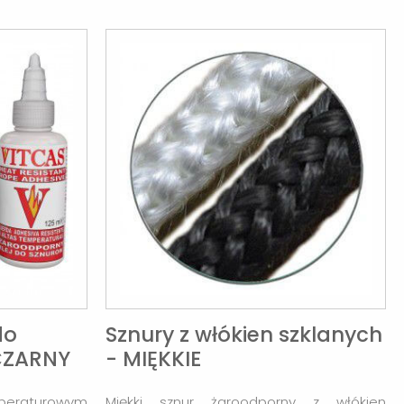
do
Sznury z włókien szklanych
 CZARNY
- MIĘKKIE
peraturowym
Miękki sznur żaroodporny z włókien