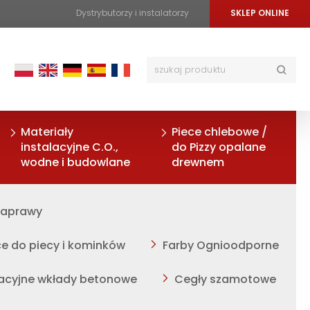
Dystrybutorzy i instalatorzy
SKLEP ONLINE
Materiały
Piece chlebowe /
instalacyjne C.O.,
do Pizzy opalane
wodne i budowlane
drewnem
zaprawy
ce do piecy i kominków
Farby Ognioodporne
acyjne wkłady betonowe
Cegły szamotowe