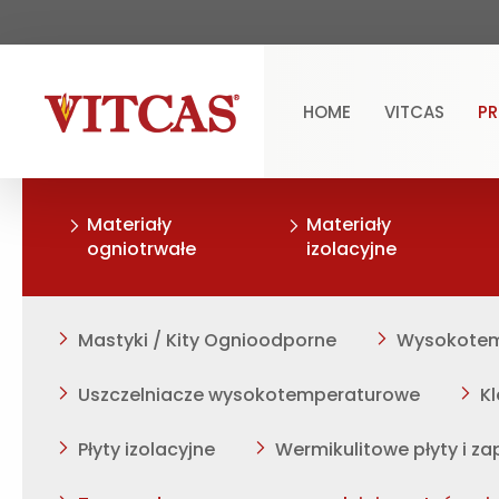
HOME
VITCAS
P
Materiały
Materiały
ogniotrwałe
izolacyjne
Mastyki / Kity Ognioodporne
Wysokotemp
Uszczelniacze wysokotemperaturowe
K
Płyty izolacyjne
Wermikulitowe płyty i z