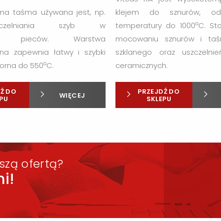
na taśma używana jest, np.
klejem do sznurów, o
o
zelniania szyb w
temperatury do 1000
C. St
kach
pieców.
Warstwa
mocowaniu sznurów i ta
na zapewnia łatwy i szybki
szklanego oraz uszczelni
o
orna do 550
C.
ceramicznych.
Ź DO
PRZEJDŹ DO
WIĘCEJ
PU
SKLEPU
szą ofertą?
i!