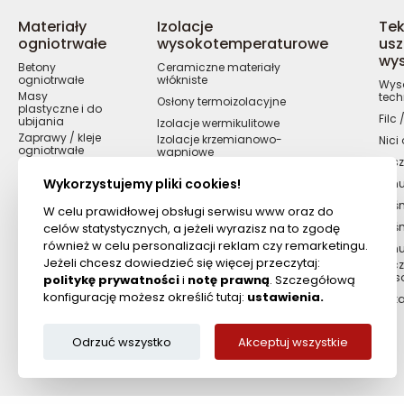
Materiały
Izolacje
Tek
ogniotrwałe
wysokotemperaturowe
usz
wy
Betony
Ceramiczne materiały
ogniotrwałe
włókniste
Wyso
Masy
tech
Osłony termoizolacyjne
plastyczne i do
Filc
ubijania
Izolacje wermikulitowe
Zaprawy / kleje
Izolacje krzemianowo-
Nici
ogniotrwałe
wapniowe
Kosz
Cegły
ogniotrwałe
Wykorzystujemy pliki cookies!
Sznu
Masy żaro i
Taśm
kwasoodporne
W celu prawidłowej obsługi serwisu www oraz do
Masy / kity
Taś
celów statystycznych, a jeżeli wyrazisz na to zgodę
ogniotrwałe
również w celu personalizacji reklam czy remarketingu.
Szn
Cyrkonowe
Jeżeli chcesz dowiedzieć się więcej przeczytaj:
Szcz
materiały
wys
ogniotrwałe
politykę prywatności
i
notę prawną
. Szczegółową
konfigurację możesz określić tutaj:
ustawienia.
Ręka
Odrzuć wszystko
Akceptuj wszystkie