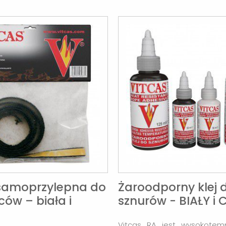
samoprzylepna do
Żaroodporny klej 
ców – biała i
sznurów - BIAŁY i
Vitcas RA jest wysokotem