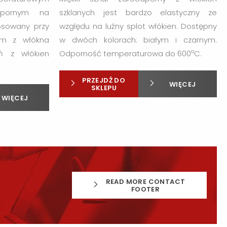
dpornym na
szklanych jest bardzo elastyczny ze
osowany przy
względu na luźny splot włókien. Dostępny
śm z włókna
w dwóch kolorach: białym i czarnym.
o
eń z włókien
Odporność temperaturowa do 600
C.
PRZEJDŹ DO
WIĘCEJ
SKLEPU
WIĘCEJ
READ MORE CONTACT
FOOTER