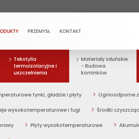
RODUKTY
PRZEMYSŁ
KONTAKT
Tekstylia
Materiały zduńskie
termoizolacyjne i
- Budowa
uszczelnienia
kominków
eraturowe tynki, gładzie i płyty
Ognioodporne 
leje wysokotemperaturowe i fugi
Środki czyszczą
aprawy
Płyty wysokotemperaturowe
Akumul