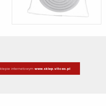
klepie internetowym
www.sklep.vitcas.pl