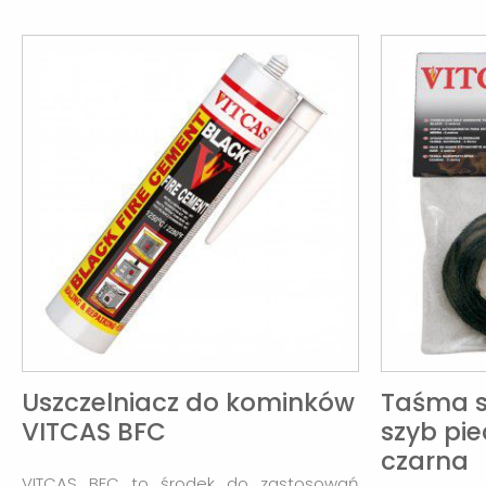
Uszczelniacz do kominków
Taśma 
VITCAS BFC
szyb pie
czarna
VITCAS BFC to środek do zastosowań