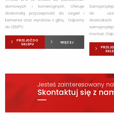
domowych i komercyjnych. Oferuje
Samoprzylep
doskonałą przyczepność do cegieł i
do uszc
kamienia oraz wyrobów z gliny.
Odporny
drzwicz
o
do 1250
C.
samoprzylep
montaż. Odp
PRZEJDŹ DO
WIĘCEJ
SKLEPU
PRZEJD
SKLE
Jesteś zainteresowany na
Skontaktuj się z nam