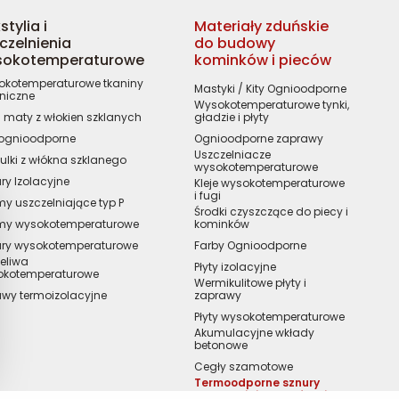
stylia i
Materiały zduńskie
czelnienia
do budowy
sokotemperaturowe
kominków i pieców
kotemperaturowe tkaniny
Mastyki / Kity Ognioodporne
niczne
Wysokotemperaturowe tynki,
 / maty z włokien szklanych
gładzie i płyty
 ognioodporne
Ognioodporne zaprawy
Uszczelniacze
ulki z włókna szklanego
wysokotemperaturowe
ry Izolacyjne
Kleje wysokotemperaturowe
i fugi
y uszczelniające typ P
Środki czyszczące do piecy i
my wysokotemperaturowe
kominków
ury wysokotemperaturowe
Farby Ognioodporne
eliwa
Płyty izolacyjne
okotemperaturowe
Wermikulitowe płyty i
wy termoizolacyjne
zaprawy
Płyty wysokotemperaturowe
Akumulacyjne wkłady
betonowe
Cegły szamotowe
Termoodporne sznury
uszczelniające, taśmy i