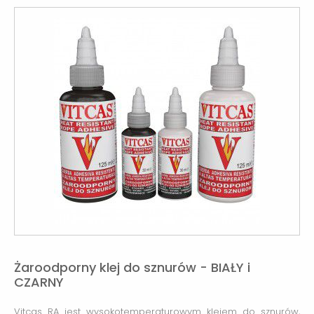
Żaroodporny klej do sznurów - BIAŁY i
CZARNY
Vitcas RA jest wysokotemperaturowym klejem do sznurów,