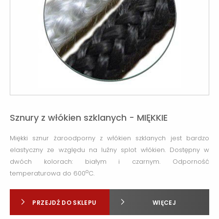
Sznury z włókien szklanych - MIĘKKIE
Miękki sznur żaroodporny z włókien szklanych jest bardzo
elastyczny ze względu na luźny splot włókien. Dostępny w
dwóch kolorach: białym i czarnym. Odporność
o
temperaturowa do 600
C.
PRZEJDŹ DO SKLEPU
WIĘCEJ