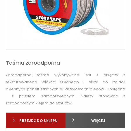
Taśma żaroodporna
Żaroodporna taśma wykonywane jest z przędzy z
teksturowanego włókna szklanego i służy do izolacji
okiennych paneli szklanych w drzwiczkach pieców. Dostępna
z paskiem samoprzylepnym. Należy stosować z
żaroodpornym klejem do sznurów.
PRZEJDŹ DO SKLEPU
WIĘCEJ