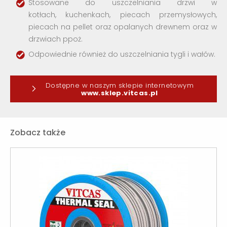
Stosowane do uszczelniania drzwi w
kotłach, kuchenkach, piecach przemysłowych,
piecach na pellet oraz opalanych drewnem oraz w
drzwiach ppoż.
Odpowiednie również do uszczelniania tygli i wałów.
Dostępne w naszym sklepie internetowym
www.sklep.vitcas.pl
Zobacz także