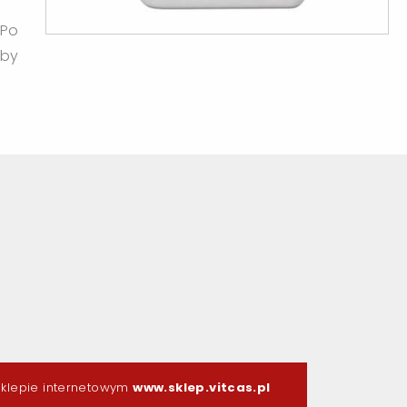
 Po
eby
klepie internetowym
www.sklep.vitcas.pl