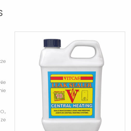
S
kże
Nie
nie
O.,
 ze