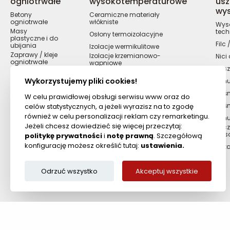
ogniotrwałe
wysokotemperaturowe
usz
wy
Betony
Ceramiczne materiały
ogniotrwałe
włókniste
Wyso
Masy
tech
Osłony termoizolacyjne
plastyczne i do
Filc
ubijania
Izolacje wermikulitowe
Zaprawy / kleje
Izolacje krzemianowo-
Nici
ogniotrwałe
wapniowe
Kosz
Cegły
ogniotrwałe
Wykorzystujemy pliki cookies!
Sznu
Masy żaro i
Taśm
kwasoodporne
W celu prawidłowej obsługi serwisu www oraz do
Masy / kity
Taś
celów statystycznych, a jeżeli wyrazisz na to zgodę
ogniotrwałe
również w celu personalizacji reklam czy remarketingu.
Szn
Cyrkonowe
Jeżeli chcesz dowiedzieć się więcej przeczytaj:
Szcz
materiały
wys
ogniotrwałe
politykę prywatności
i
notę prawną
. Szczegółową
konfigurację możesz określić tutaj:
ustawienia.
Ręka
Odrzuć wszystko
Akceptuj wszystkie