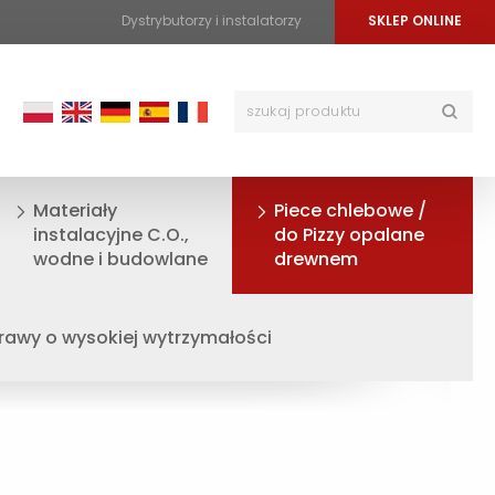
Dystrybutorzy i instalatorzy
SKLEP ONLINE
Materiały
Piece chlebowe /
instalacyjne C.O.,
do Pizzy opalane
wodne i budowlane
drewnem
awy o wysokiej wytrzymałości