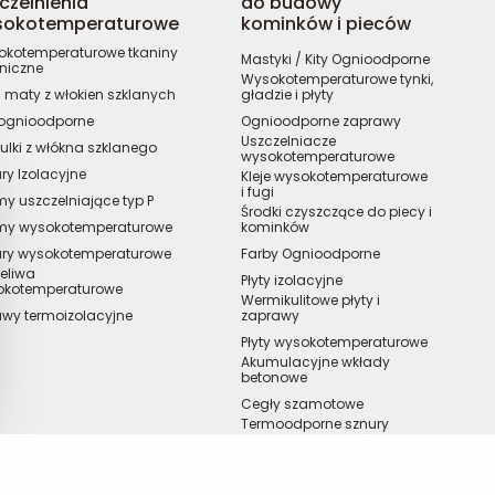
czelnienia
do budowy
sokotemperaturowe
kominków i pieców
kotemperaturowe tkaniny
Mastyki / Kity Ognioodporne
niczne
Wysokotemperaturowe tynki,
 / maty z włokien szklanych
gładzie i płyty
 ognioodporne
Ognioodporne zaprawy
Uszczelniacze
ulki z włókna szklanego
wysokotemperaturowe
ry Izolacyjne
Kleje wysokotemperaturowe
i fugi
y uszczelniające typ P
Środki czyszczące do piecy i
my wysokotemperaturowe
kominków
ury wysokotemperaturowe
Farby Ognioodporne
eliwa
Płyty izolacyjne
okotemperaturowe
Wermikulitowe płyty i
wy termoizolacyjne
zaprawy
Płyty wysokotemperaturowe
Akumulacyjne wkłady
betonowe
Cegły szamotowe
Termoodporne sznury
uszczelniające, taśmy i
spoiwa