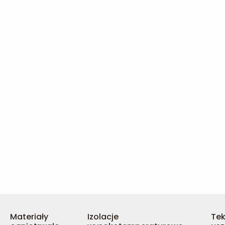
Materiały
Izolacje
Tek