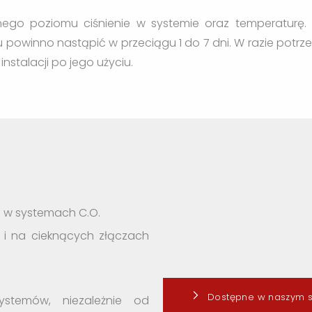
nego poziomu ciśnienie w systemie oraz temperaturę.
 powinno nastąpić w przeciągu 1 do 7 dni. W razie potrz
stalacji po jego użyciu.
ć w systemach C.O.
h i na cieknących złączach
Dostępne w naszym s
stemów, niezależnie od