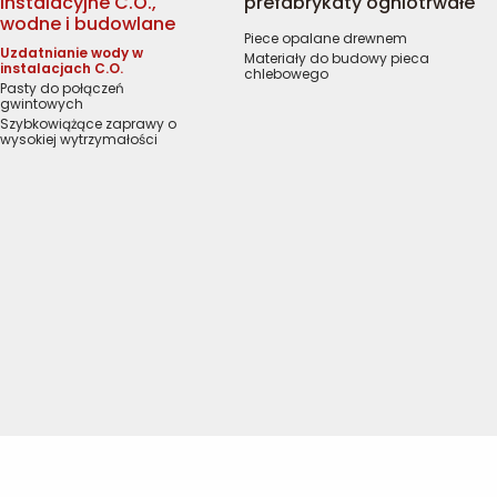
instalacyjne C.O.,
prefabrykaty ogniotrwałe
wodne i budowlane
Piece opalane drewnem
Uzdatnianie wody w
Materiały do budowy pieca
instalacjach C.O.
chlebowego
Pasty do połączeń
gwintowych
Szybkowiążące zaprawy o
wysokiej wytrzymałości