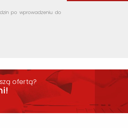
godzin po wprowadzeniu do
szą ofertą?
i!